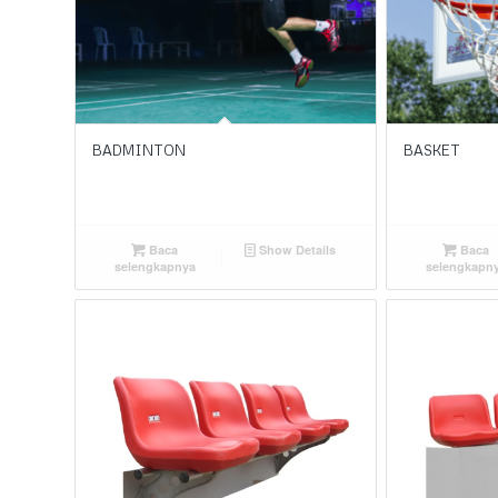
BADMINTON
BASKET
Baca
Show Details
Baca
selengkapnya
selengkapn