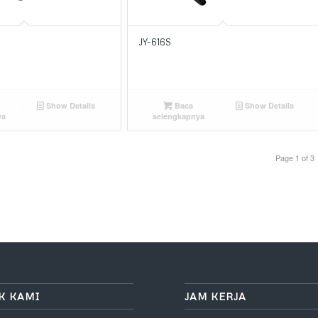
JY-616S
Show Details
Baca
Show Details
ya
selengkapnya
Page 1 of 3
K KAMI
JAM KERJA