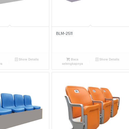
BLM-2511
Show Details
Baca
Show Details
ya
selengkapnya