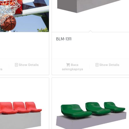
BLM-1311
Show Details
Baca
Show Details
ya
selengkapnya