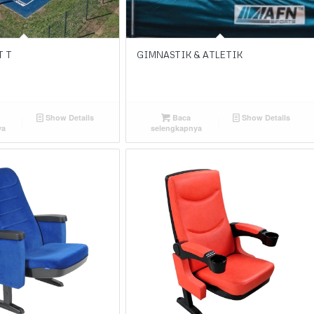
 T
GIMNASTIK & ATLETIK
Show Details
Baca
Show Details
ya
selengkapnya