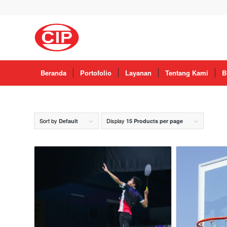
Beranda
Portofolio
Layanan
Tentang Kami
B
Sort by
Display
Default
15 Products per page