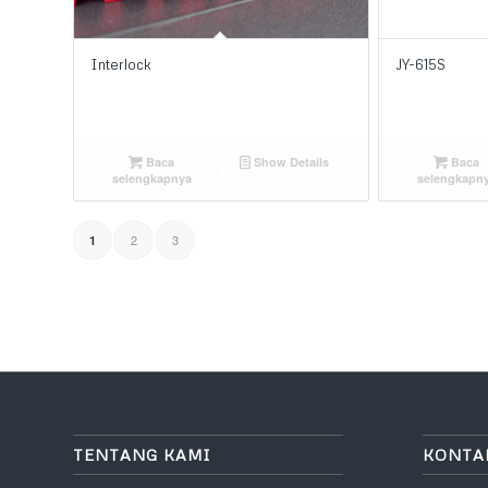
Interlock
JY-615S
Baca
Show Details
Baca
selengkapnya
selengkapn
2
3
1
TENTANG KAMI
KONTA