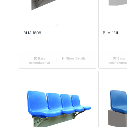
BLM-1808
BLM-1811
Baca
Show Details
Baca
selengkapnya
selengkapn