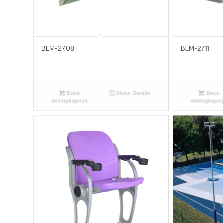
BLM-2708
BLM-2711
Baca
Show Details
Baca
selengkapnya
selengkapn