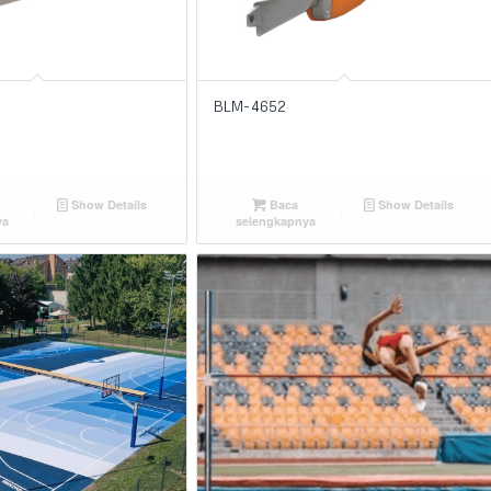
BLM-4652
Show Details
Baca
Show Details
ya
selengkapnya