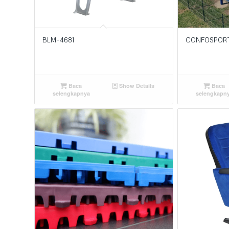
BLM-4681
CONFOSPORT
Baca
Show Details
Baca
selengkapnya
selengkapn