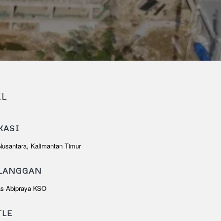
IL
KASI
Nusantara, Kalimantan Timur
LANGGAN
as Abipraya KSO
TLE