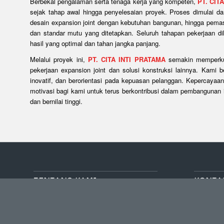
Berbekal pengalaman serta tenaga kerja yang kompeten,
PT. CIT
sejak tahap awal hingga penyelesaian proyek. Proses dimulai da
desain expansion joint dengan kebutuhan bangunan, hingga pemas
dan standar mutu yang ditetapkan. Seluruh tahapan pekerjaan 
hasil yang optimal dan tahan jangka panjang.
Melalui proyek ini,
PT. CITA INTI PRATAMA
semakin memperkua
pekerjaan expansion joint dan solusi konstruksi lainnya. Kami 
inovatif, dan berorientasi pada kepuasan pelanggan. Kepercayaa
motivasi bagi kami untuk terus berkontribusi dalam pembangunan in
dan bernilai tinggi.
TENTANG KAMI
KONTA
Sebagai perusahaan yang bergerak di
TAMAN T
bidang waterproofing dan lapangan
L-2 NO. 9
olahraga, kami telah berdiri sejak tahun
Setu, Kota