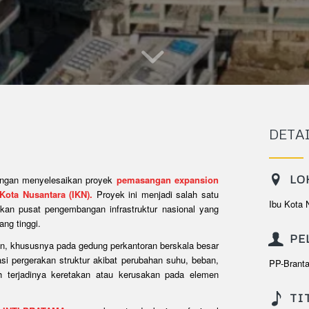
DETA
LO
ngan menyelesaikan proyek
pemasangan expansion
ota Nusantara (IKN).
Proyek ini menjadi salah satu
Ibu Kota 
kan pusat pengembangan infrastruktur nasional yang
ng tinggi.
PE
n, khususnya pada gedung perkantoran berskala besar
i pergerakan struktur akibat perubahan suhu, beban,
PP-Brant
 terjadinya keretakan atau kerusakan pada elemen
TI