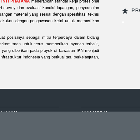
A INTI PRATAMA
menerapkan standar kerja profesional
ri survey dan evaluasi kondisi lapangan, penyesuaian
PR
angan material yang sesuai dengan spesifikasi teknis
dilakukan dengan pengawasan ketat untuk memastikan
–
t posisinya sebagai mitra terpercaya dalam bidang
berkomitmen untuk terus memberikan layanan terbaik,
n yang diberikan pada proyek di kawasan IKN menjadi
frastruktur Indonesia yang berkualitas, berkelanjutan,
K KAMI
JAM KERJA
EKNO BSD SEKTOR XI BLOK
Sen-Jum: 8.30-17.30
, Desa/Kelurahan Setu, Kec.
Sab-Min: Tutup
 Tangerang Selatan, Provinsi