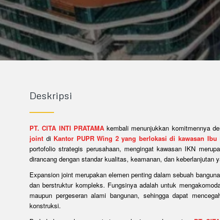
Deskripsi
PT. CITA INTI PRATAMA
kembali menunjukkan komitmennya de
joint
di
Kantor PUPR Wing 2 yang berlokasi di kawasan Ibu K
portofolio strategis perusahaan, mengingat kawasan IKN merupa
dirancang dengan standar kualitas, keamanan, dan keberlanjutan ya
Expansion joint merupakan elemen penting dalam sebuah banguna
dan berstruktur kompleks. Fungsinya adalah untuk mengakomodas
maupun pergeseran alami bangunan, sehingga dapat mencegah
konstruksi.