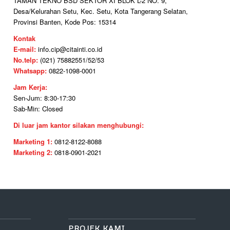
TAMAN TEKNO BSD SEKTOR XI BLOK L-2 NO. 9,
Desa/Kelurahan Setu, Kec. Setu, Kota Tangerang Selatan,
Provinsi Banten, Kode Pos: 15314
Kontak
E-mail:
info.cip@citainti.co.id
No.telp:
(021) 75882551/52/53
Whatsapp:
0822-1098-0001
Jam Kerja:
Sen-Jum: 8:30-17:30
Sab-Min: Closed
Di luar jam kantor silakan menghubungi:
Marketing 1:
0812-8122-8088
Marketing 2:
0818-0901-2021
PROJEK KAMI