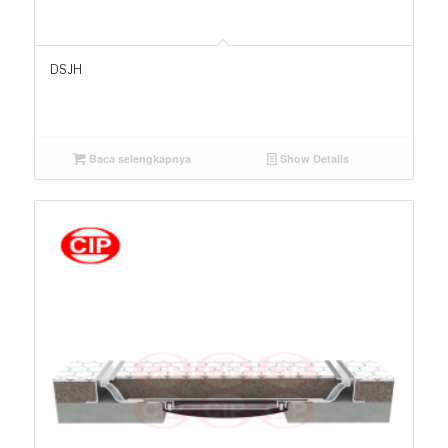
DSJH
Baca selengkapnya
Show Details