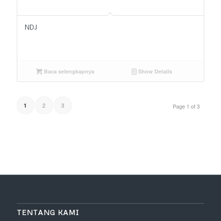
NDJ
Baca selengkapnya
Show Details
2
3
1
Page 1 of 3
TENTANG KAMI