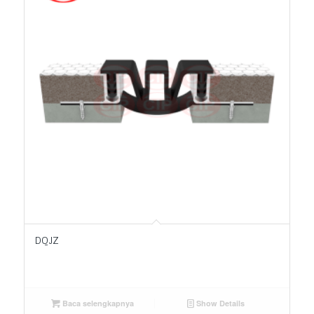
DQJZ
Baca selengkapnya
Show Details