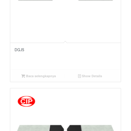
DGJS
Baca selengkapnya
Show Details