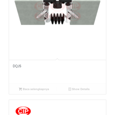
DQJS
Baca selengkapnya
Show Details