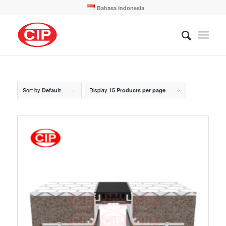
Bahasa Indonesia
Sort by
Display
Default
15 Products per page