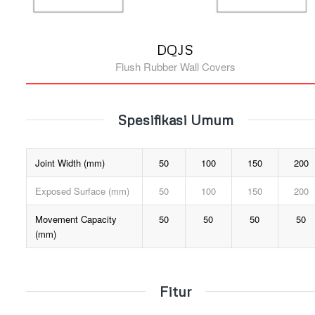
DQJS
Flush Rubber Wall Covers
Spesifikasi Umum
Joint Width (mm)
50
100
150
200
Exposed Surface (mm)
50
100
150
200
Movement Capacity
50
50
50
50
(mm)
Fitur