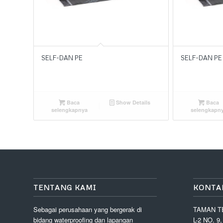
SELF-DAN PE
SELF-DAN PE
Baca
Show Details
Baca
selengkapnya
selengkapn
TENTANG KAMI
KONTA
Sebagai perusahaan yang bergerak di
TAMAN T
bidang waterproofing dan lapangan
L-2 NO. 9