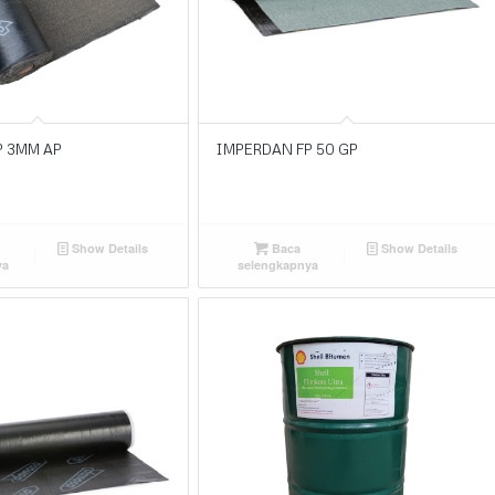
P 3MM AP
IMPERDAN FP 50 GP
Show Details
Baca
Show Details
ya
selengkapnya