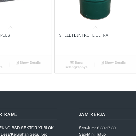
 PLUS
SHELL FLINTKOTE ULTRA
Show Details
Baca
Show Details
ya
selengkapnya
K KAMI
JAM KERJA
EKNO BSD SEKTOR XI BLOK
Sen-Jum: 8.30-17.30
, Desa/Kelurahan Setu, Kec.
Sab-Min: Tutup