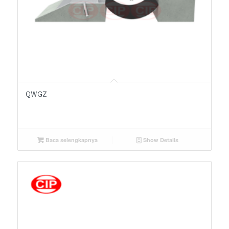
QWGZ
Baca selengkapnya
Show Details