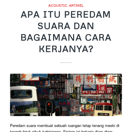
ACOUSTIC
,
ARTIKEL
APA ITU PEREDAM
SUARA DAN
BAGAIMANA CARA
KERJANYA?
Peredam suara membuat sebuah ruangan tetap tenang meski di
tengah hiruk pikuk kebisingan. Sistem ini bekerja diam-diam