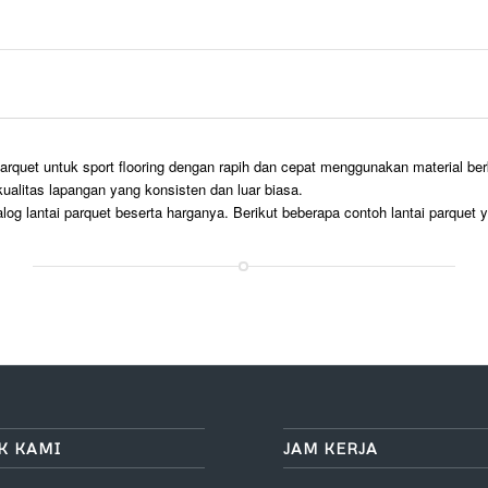
t untuk sport flooring dengan rapih dan cepat menggunakan material berkual
alitas lapangan yang konsisten dan luar biasa.
alog lantai parquet beserta harganya. Berikut beberapa contoh lantai parquet y
K KAMI
JAM KERJA