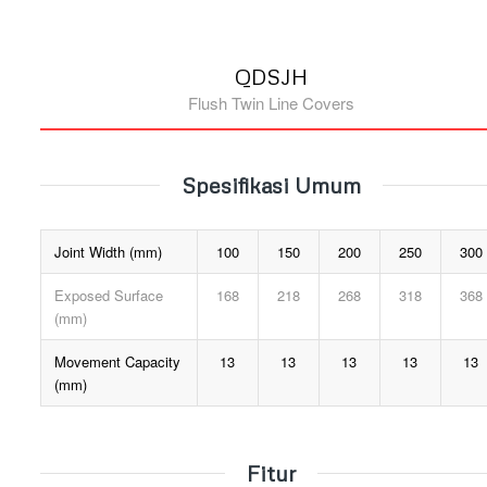
QDSJH
Flush Twin Line Covers
Spesifikasi Umum
Joint Width (mm)
100
150
200
250
300
Exposed Surface
168
218
268
318
368
(mm)
Movement Capacity
13
13
13
13
13
(mm)
Fitur