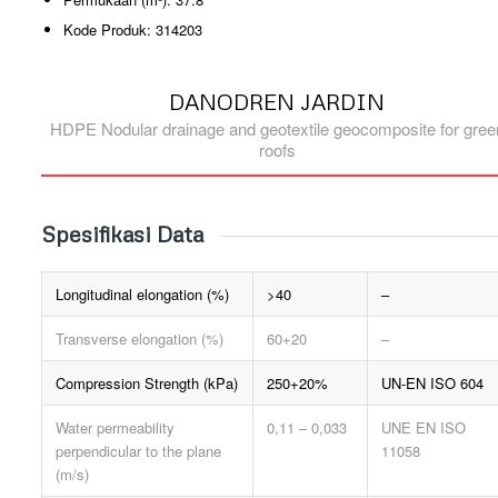
Kode Produk: 314203
DANODREN JARDIN
HDPE Nodular drainage and geotextile geocomposite for gree
roofs
Spesifikasi Data
Longitudinal elongation (%)
>40
–
Transverse elongation (%)
60+20
–
Compression Strength (kPa)
250+20%
UN-EN ISO 604
Water permeability
0,11 – 0,033
UNE EN ISO
perpendicular to the plane
11058
(m/s)