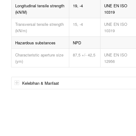
Longitudinal tensile strength
19, -4
UNE EN ISO
(kN/M)
10319
Transversal tensile strength
15, -4
UNE EN ISO
(kN/m)
10319
Hazardous substances
NPD
Characteristic aperture size
87,5 +/- 42,5
UNE EN ISO
(ym)
12956
Kelebihan & Manfaat