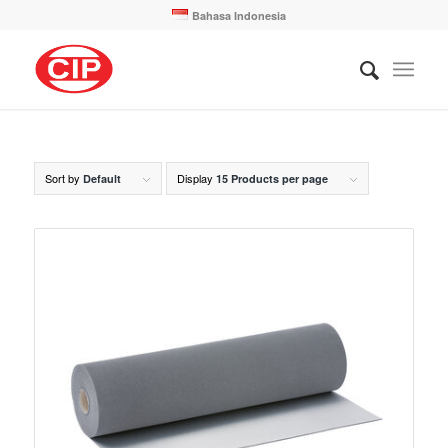
Bahasa Indonesia
Sort by
Display
Default
15 Products per page